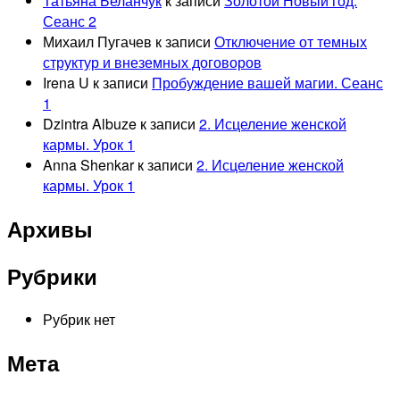
Татьяна Беланчук
к записи
Золотой Новый год.
Сеанс 2
Михаил Пугачев
к записи
Отключение от темных
структур и внеземных договоров
Irena U
к записи
Пробуждение вашей магии. Сеанс
1
Dzintra Albuze
к записи
2. Исцеление женской
кармы. Урок 1
Anna Shenkar
к записи
2. Исцеление женской
кармы. Урок 1
Архивы
Рубрики
Рубрик нет
Мета