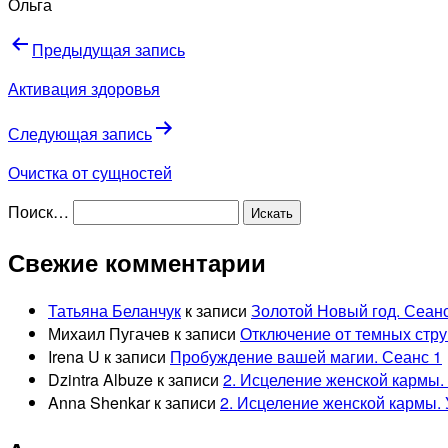
Ольга
Навигация
Предыдущая запись
по
Активация здоровья
записям
Следующая запись
Очистка от сущностей
Поиск…
Свежие комментарии
Татьяна Беланчук
к записи
Золотой Новый год. Сеанс
Михаил Пугачев
к записи
Отключение от темных стру
Irena U
к записи
Пробуждение вашей магии. Сеанс 1
Dzintra Albuze
к записи
2. Исцеление женской кармы. 
Anna Shenkar
к записи
2. Исцеление женской кармы. 