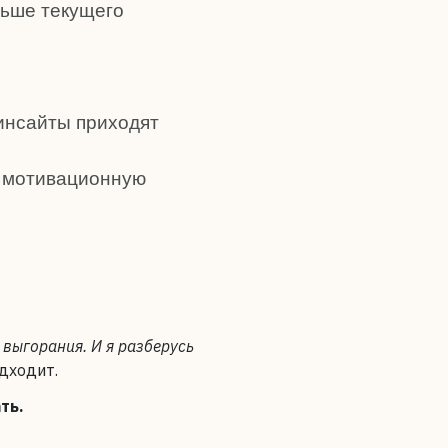
льше текущего
инсайты приходят
ю мотивационную
 выгорания. И я разберусь
одходит.
ть.