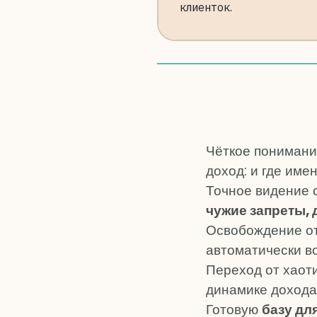
клиенток.
Чёткое понимани
доход: и где име
Точное видение с
чужие запреты,
Освобождение о
автоматически во
Переход от хаот
динамике дохода
Готовую
базу дл