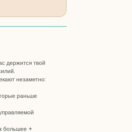
ас держится твой
силий.
екают незаметно:
оторые раньше
 управляемой
а большее +