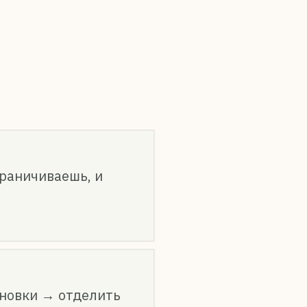
.
граничиваешь, и
ановки → отделить