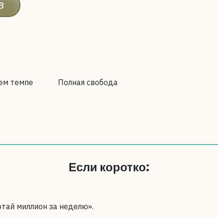
в
ем темпе
Полная свобода
Если коротко:
отай миллион за неделю».