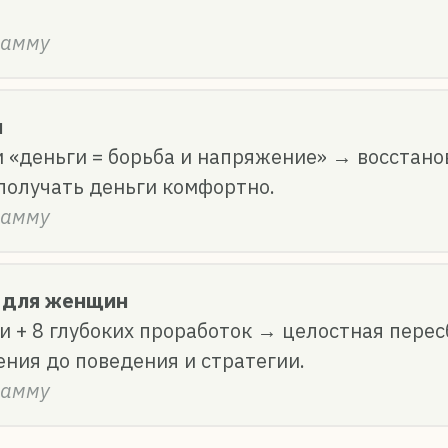
рамму
и
 «деньги = борьба и напряжение» → восстано
получать деньги комфортно.
рамму
 для женщин
и + 8 глубоких проработок → целостная пере
ния до поведения и стратегии.
рамму